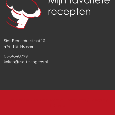
Sint Bernardusstraat 16
4741 RS Hoeven
06-54340779
koken@lisettelangens.nl
Copyright © 2026
Free Joomla! 4 templates
/ Design by
LTheme