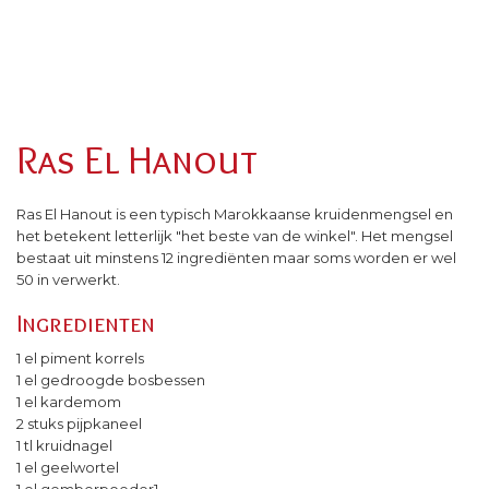
Ras El Hanout
Ras El Hanout is een typisch Marokkaanse kruidenmengsel en
het betekent letterlijk "het beste van de winkel". Het mengsel
bestaat uit minstens 12 ingrediënten maar soms worden er wel
50 in verwerkt.
Ingredienten
1 el piment korrels
1 el gedroogde bosbessen
1 el kardemom
2 stuks pijpkaneel
1 tl kruidnagel
1 el geelwortel
1 el gemberpoeder1