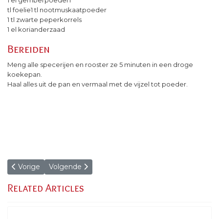
tl foelie1 tl nootmuskaatpoeder
1 tl zwarte peperkorrels
1 el korianderzaad
Bereiden
Meng alle specerijen en rooster ze 5 minuten in een droge
koekepan.
Haal alles uit de pan en vermaal met de vijzel tot poeder.
Vorig artikel: Gyroskruiden
Volgende artikel: Shoarmakruiden
Vorige
Volgende
Related Articles