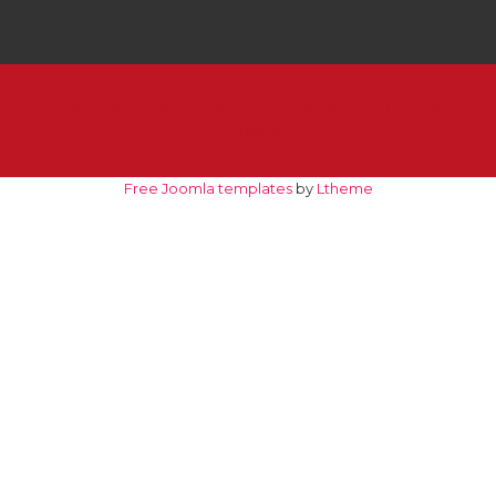
Copyright © 2026
Free Joomla! 4 templates
/ Design by
LTheme
Free Joomla templates
by
Ltheme